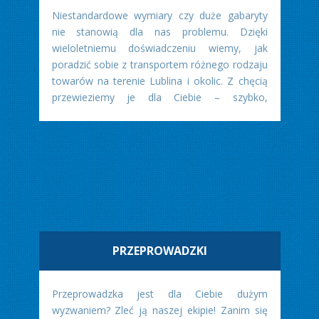
Niestandardowe wymiary czy duże gabaryty
nie stanowią dla nas problemu. Dzięki
wieloletniemu doświadczeniu wiemy, jak
poradzić sobie z transportem różnego rodzaju
towarów na terenie Lublina i okolic. Z chęcią
przewieziemy je dla Ciebie – szybko,
bezpiecznie i w przystępnej cenie.
PRZEPROWADZKI
Przeprowadzka jest dla Ciebie dużym
wyzwaniem? Zleć ją naszej ekipie! Zanim się