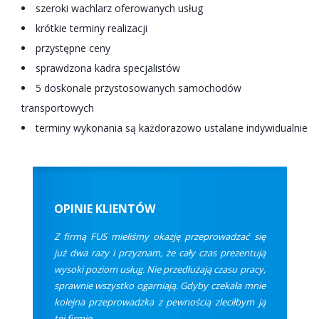
szeroki wachlarz oferowanych usług
krótkie terminy realizacji
przystępne ceny
sprawdzona kadra specjalistów
5 doskonale przystosowanych samochodów
transportowych
terminy wykonania są każdorazowo ustalane indywidualnie
OPINIE KLIENTÓW
Z firmą FUS mieliśmy okazję przeprowadzać się
już dwa razy i przyznam, że cały czas prezentują
wysoki poziom usług. Nie przedłużają czasu pracy,
sprawnie wszystko ogarniają. Gdyby czekała mnie
kolejna przeprowadzka z pewnością zleciłbym ją
tej firmie.