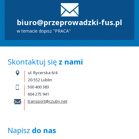
biuro@przeprowadzki-fus.pl
w temacie dopisz "PRACA"
Skontaktuj się
z nami
ul.
Rycerska 6/4
20-552
Lublin
500 400 383
604 275 941
transport@czuby.net
Napisz
do nas