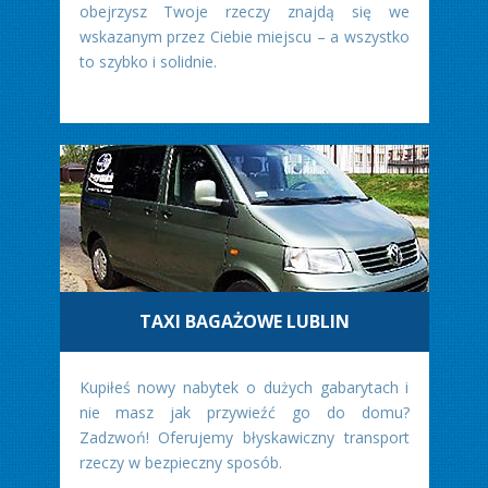
obejrzysz Twoje rzeczy znajdą się we
wskazanym przez Ciebie miejscu – a wszystko
to szybko i solidnie.
TAXI BAGAŻOWE LUBLIN
Kupiłeś nowy nabytek o dużych gabarytach i
nie masz jak przywieźć go do domu?
Zadzwoń! Oferujemy błyskawiczny transport
rzeczy w bezpieczny sposób.